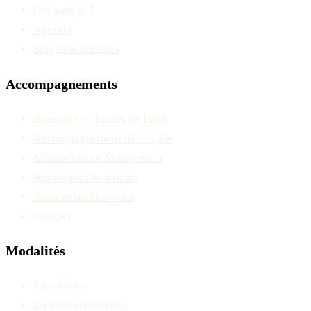
Qui suis-je ?
Agenda
Stages & retraites
Accompagnements
Boutique — Fleurs de Bach
Accompagnement de couple
Méditation en Mouvement
Ressources & articles
Prendre rendez-vous
Contact
Modalités
En cabinet
En visioconférence