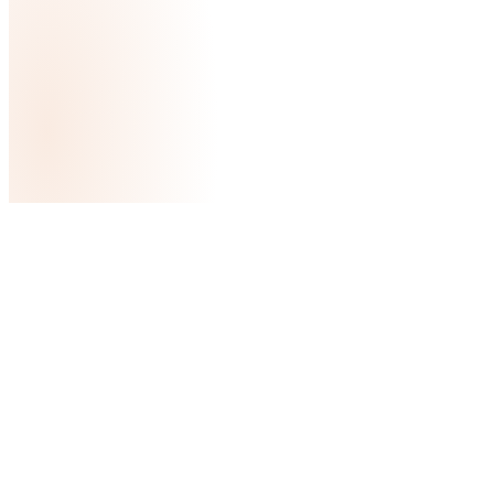
5,0
(5 avis)
5,0