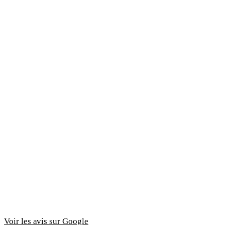
Odile B.
Avis Google · il y a 10 mois
5,0
Sophie C.
Avis Google · il y a 1 an
Voir les avis sur Google