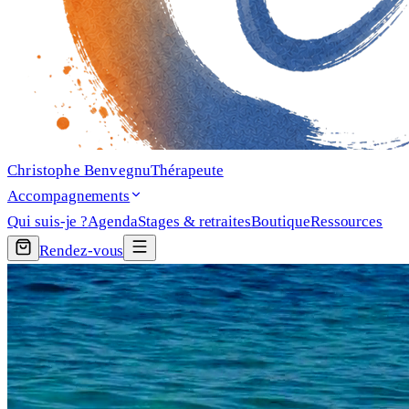
Christophe Benvegnu
Thérapeute
Accompagnements
Qui suis-je ?
Agenda
Stages & retraites
Boutique
Ressources
Rendez-vous