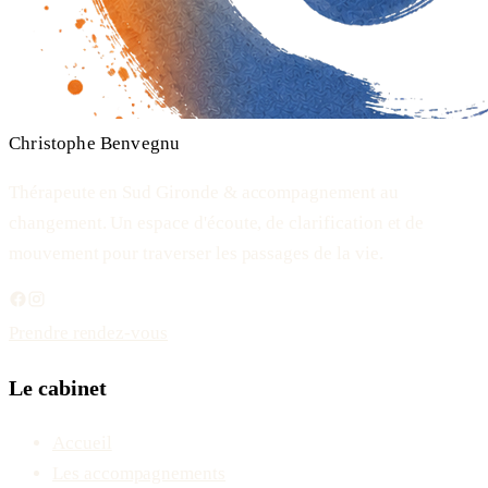
Christophe Benvegnu
Thérapeute en Sud Gironde & accompagnement au
changement
. Un espace d'écoute, de clarification et de
mouvement pour traverser les passages de la vie.
Prendre rendez-vous
Le cabinet
Accueil
Les accompagnements